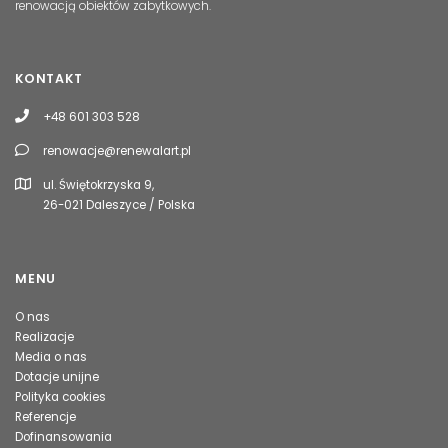
renowacją obiektów zabytkowych.
KONTAKT
+48 601 303 528
renowacje@renewalart.pl
ul. Świętokrzyska 9,
26-021 Daleszyce / Polska
MENU
O nas
Realizacje
Media o nas
Dotacje unijne
Polityka cookies
Referencje
Dofinansowania