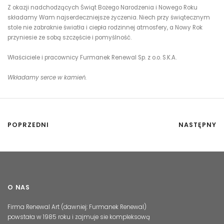
Z okazji nadchodzących Świąt Bożego Narodzenia i Nowego Roku
składamy Wam najserdeczniejsze życzenia. Niech przy świątecznym
stole nie zabraknie światła i ciepła rodzinnej atmosfery, a Nowy Rok
przyniesie ze sobą szczęście i pomyślność.
Właściciele i pracownicy Furmanek Renewal Sp. z o.o. S.K.A.
Wkładamy serce w kamień.
POPRZEDNI
NASTĘPNY
O NAS
Firma Renewal Art (dawniej: Furmanek Renewal)
powstała w 1985 roku i zajmuje sie kompleksową